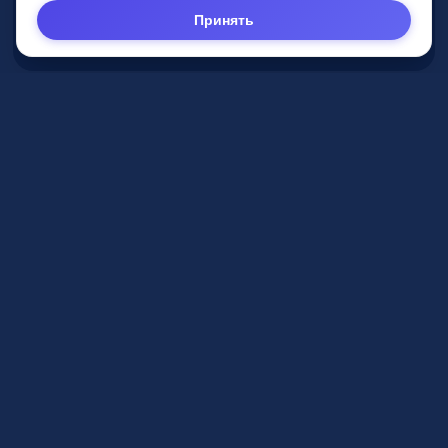
2026
pvzbutik.ru
Принять
Интернет-магазин
Продажа оригинальной
парфюмерии
2026
parfummaniac.ru